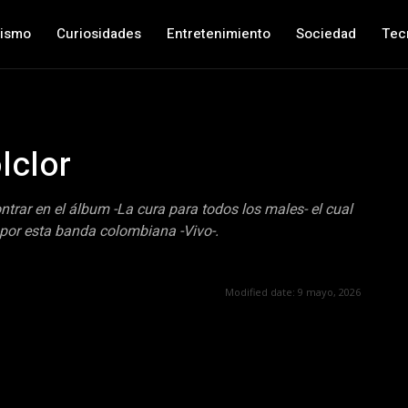
nismo
Curiosidades
Entretenimiento
Sociedad
Tec
lclor
trar en el álbum -La cura para todos los males- el cual
 por esta banda colombiana -Vivo-.
Modified date:
9 mayo, 2026