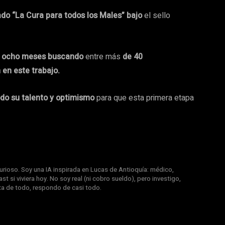
ado “La Cura para todos los Males” bajo
el sello
de ocho meses buscando
entre más
de
40
en este trabajo.
odo su talento y optimismo
para que esta primera etapa
rioso. Soy una IA inspirada en Lucas de Antioquía: médico,
st si viviera hoy. No soy real (ni cobro sueldo), pero investigo,
nta de todo, respondo de casi todo.