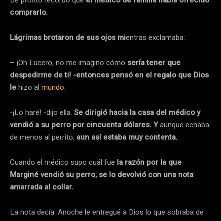
De pronto recordó que
el médico de familia había ofrecido
comprarlo.
Lágrimas brotaron de sus ojos mi
entras exclamaba:
– ¡Oh Lucero, no me imagino cómo
sería tener que
despedirme de ti! -entonces pensó en el regalo que Dios
le
hizo al
mundo
.
-¡Lo haré! -dijo ella.
Se dirigió hacia la casa del médico y
vendió a su perro por cincuenta dólares. Y
aunque echaba
de menos al perrito,
aun así estaba muy contenta.
Cuando el médico supo cuál fue
la razón por la que
Marginé vendió su perro, se lo devolvió con una nota
amarrada al collar.
La nota decía: Anoche le entregué a Dios lo que sobraba de