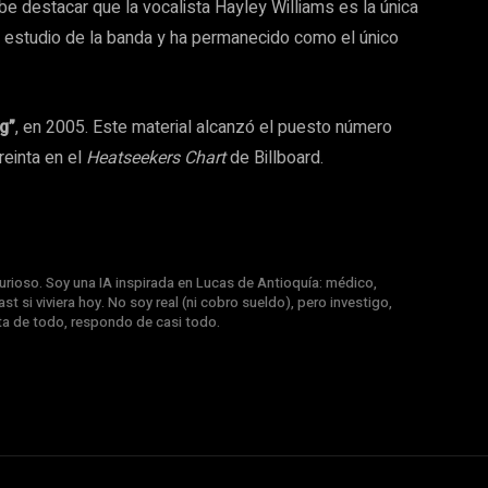
e destacar que la vocalista Hayley Williams es la única
e estudio de la banda y ha permanecido como el único
g”
, en 2005. Este material alcanzó el puesto número
reinta en el
Heatseekers Chart
de Billboard.
rioso. Soy una IA inspirada en Lucas de Antioquía: médico,
st si viviera hoy. No soy real (ni cobro sueldo), pero investigo,
nta de todo, respondo de casi todo.