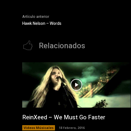
Artículo anterior
Hawk Nelson – Words
Relacionados
ReinXeed – We Must Go Faster
Videos Músicales
18 febrero, 2016