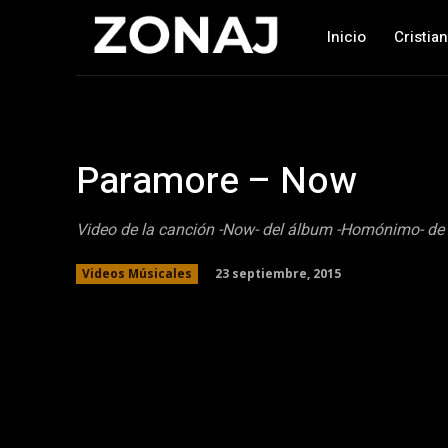
Inicio
Cristia
Paramore – Now
Vi­deo de la canción -Now- del álbum -Homónimo- de
23 septiembre, 2015
Videos Músicales