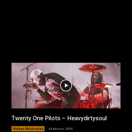
Twenty One Pilots – Heavydirtysoul
Videos Músicales
4 febrero, 2016