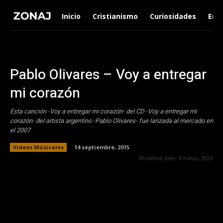
Inicio
Cristianismo
Curiosidades
Ent
Pablo Olivares – Voy a entregar
mi corazón
Esta canción -Voy a entregar mi corazón- del CD -Voy a entregar mi
corazón- del artista argentino -Pablo Olivares- fue lanzada al mercado en
el 2007
Videos Músicales
14 septiembre, 2015
Modified date:
9 mayo, 2026