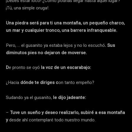
¡Debes estar loco! ¿Cómo podrías llegar hasta aquel lugar?
¡Tú, una simple oruga!.
Una piedra será para ti una montaña, un pequeño charco,
un mar y cualquier tronco, una barrera infranqueable.
Pero, … el gusanito ya estaba lejos y no lo escuchó
. Sus
diminutos pies no dejaron de moverse.
D
e pronto se oyó
la voz de un escarabajo:
¿Hacia
dónde te diriges c
on tanto empeño?
Sudando ya el gusanito,
le dijo jadeante:
–
Tuve un sueño y deseo realizarlo, subiré a esa montaña
y
desde ahí contemplaré todo nuestro mundo.