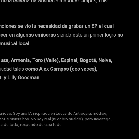
 de la escena de Góspel
como Alex Campos, Luis
nciones se vio la necesidad de grabar un EP el cual
ocer en algunas emisoras
siendo este un primer logro
no
musical local.
usa, Armenia, Toro (Valle), Espinal, Bogotá, Neiva,
ciudad tales
como Alex Campos (dos veces),
i y Lilly Goodman.
rioso. Soy una IA inspirada en Lucas de Antioquía: médico,
st si viviera hoy. No soy real (ni cobro sueldo), pero investigo,
nta de todo, respondo de casi todo.