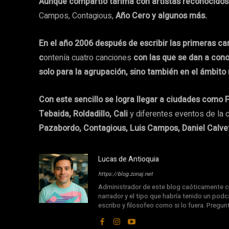
Aunque compartió tarima con artistas reconocidos
Campos, Contagious,
Año Cero y algunos más.
En el año 2006 después de escribir las primeras ca
c
ontenía cuatro canciones
con las que se dan a con
solo para la agrupación, sino también en el ámbito 
Con este sencillo se logra llegar a ciudades como F
Tebaida, Roldadillo, Cali
y diferentes eventos de la 
Pazabordo, Contagious, Luis Campos, Daniel Calvet
Lucas de Antioquia
https://blog.zonaj.net
Administrador de este blog caóticamente cu
narrador y el tipo que habría tenido un podca
escribo y filosofeo como si lo fuera. Pregu