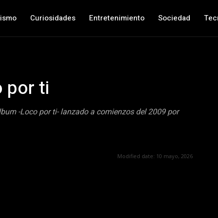
nismo
Curiosidades
Entretenimiento
Sociedad
Tec
por ti
álbum -Loco por ti- lanzado a comienzos del 2009 por
Modified date:
10 mayo, 2026