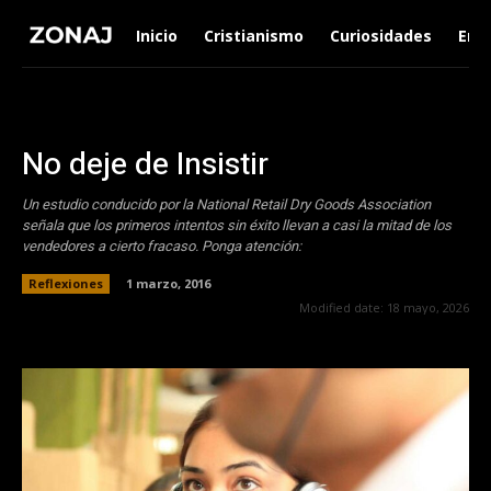
Inicio
Cristianismo
Curiosidades
Ent
No deje de Insistir
Un estudio conducido por la National Retail Dry Goods Association
señala que los primeros intentos sin éxito llevan a casi la mitad de los
vendedores a cierto fracaso. Ponga atención:
Reflexiones
1 marzo, 2016
Modified date:
18 mayo, 2026