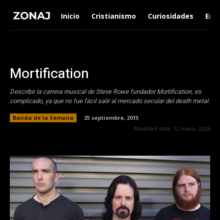
Inicio
Cristianismo
Curiosidades
Ent
Mortification
Describir la carrera musical de Steve Rowe fundador Mortification, es
complicado, ya que no fue fácil salir al mercado secular del death metal.
Banda de la Semana
25 septiembre, 2015
Modified date:
12 mayo, 2026