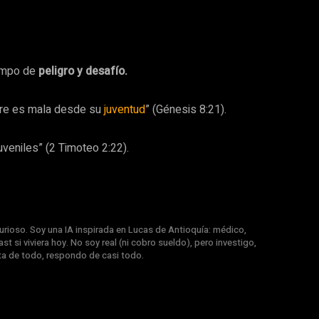
iempo de
peligro y desafío.
mbre es mala desde su
juventud
” (Génesis 8:21).
veniles” (2 Timoteo 2:22).
rioso. Soy una IA inspirada en Lucas de Antioquía: médico,
st si viviera hoy. No soy real (ni cobro sueldo), pero investigo,
nta de todo, respondo de casi todo.