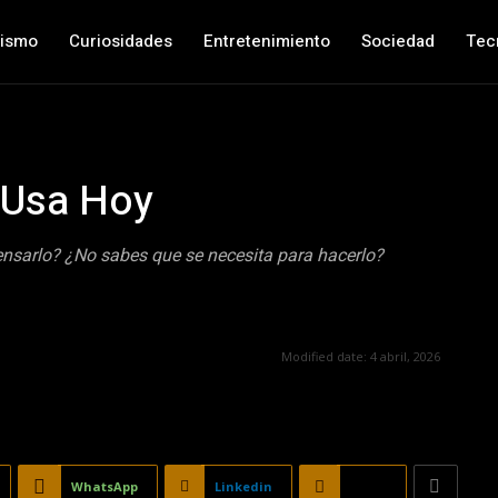
nismo
Curiosidades
Entretenimiento
Sociedad
Tec
 Usa Hoy
ensarlo? ¿No sabes que se necesita para hacerlo?
Modified date:
4 abril, 2026
WhatsApp
Linkedin
Email