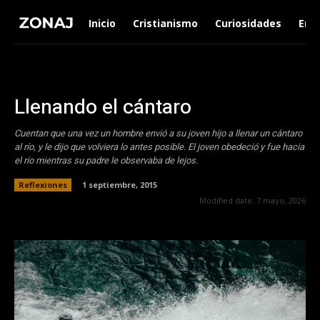
Inicio
Cristianismo
Curiosidades
Ent
Llenando el cántaro
Cuentan que una vez un hombre envió a su joven hijo a llenar un cántaro
al río, y le dijo que volviera lo antes posible. El joven obedeció y fue hacia
el río mientras su padre le observaba de lejos.
Reflexiones
1 septiembre, 2015
Modified date:
7 mayo, 2026