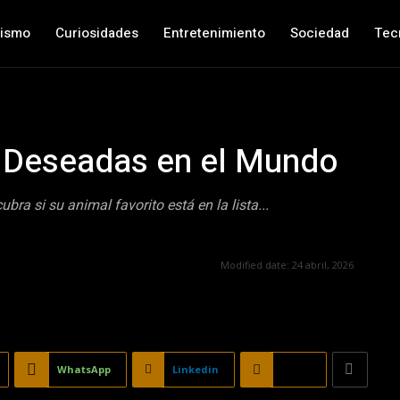
nismo
Curiosidades
Entretenimiento
Sociedad
Tec
 Deseadas en el Mundo
bra si su animal favorito está en la lista...
Modified date:
24 abril, 2026
WhatsApp
Linkedin
Email