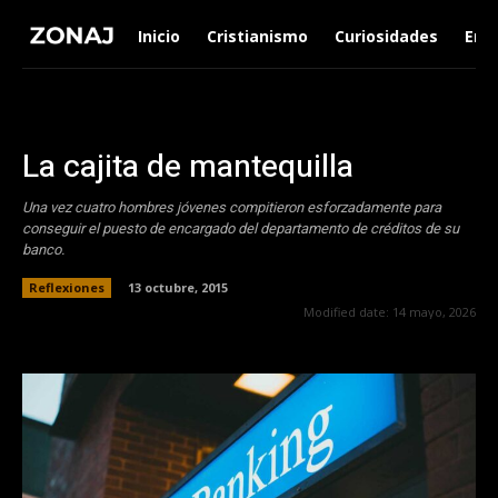
Inicio
Cristianismo
Curiosidades
Ent
La cajita de mantequilla
Una vez cuatro hombres jóvenes compitieron esforzadamente para
conseguir el puesto de encargado del departamento de créditos de su
banco.
Reflexiones
13 octubre, 2015
Modified date:
14 mayo, 2026