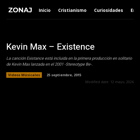
Inicio
Cristianismo
Curiosidades
Ent
Kevin Max – Existence
La canción Existance está incluida en la primera producción en solitario
de Kevin Max lanzada en el 2001 -Stereotype Be-.
Videos Músicales
25 septiembre, 2015
Modified date:
12 mayo, 2026