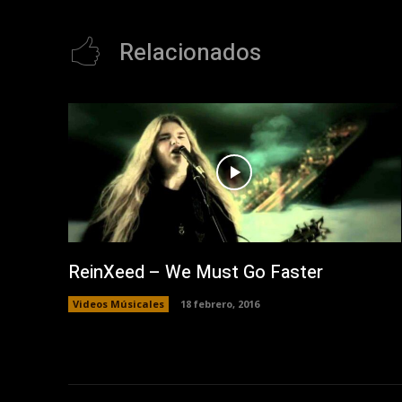
Relacionados
ReinXeed – We Must Go Faster
Videos Músicales
18 febrero, 2016