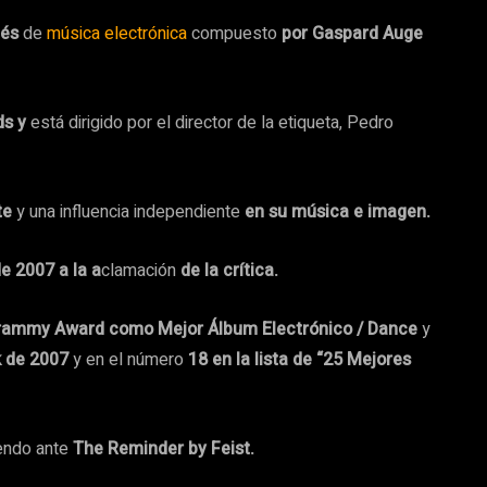
cés
de
música electrónica
compuesto
por Gaspard Auge
ds y
está dirigido por el director de la etiqueta, Pedro
rte
y una influencia independiente
en su música e imagen.
e 2007 a la a
clamación
de la crítica.
Grammy Award como Mejor Álbum Electrónico / Dance
y
k de 2007
y en el número
18 en la lista de “25 Mejores
endo ante
The Reminder by Feist.