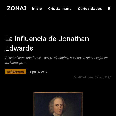
Inicio
Cristianismo
Curiosidades
Ent
La Influencia de Jonathan
Edwards
Si usted tiene una familia, quiero alentarle a ponerla en primer lugar en
su liderazgo...
Reflexiones
5 julio, 2010
Modified date:
4 abril, 2026