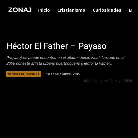
Inicio
Cristianismo
Curiosidades
Ent
Héctor El Father – Payaso
(Payaso) se puede encontrar en el álbum -Juicio Final- lanzado en el
2008 por este artista urbano puertoriqueño (Héctor El Father).
Videos Músicales
18 septiembre, 2015
Modified date:
10 mayo, 2026