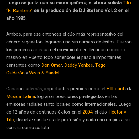
Luego se junta con su excompañero, el ahora solista
Tito
“El Bambino”
en la producción de DJ Stefano Vol. 2 en el
año 1995.
Ambos, para ese entonces el dúo más representativo del
género reggaeton, lograron uno sin número de éxitos. Fueron
los primeros artistas del movimiento en llenar un concierto
masivo en Puerto Rico abriéndole el paso a importantes
cantantes como
Don Omar
,
Daddy Yankee
,
Tego
Calderón
y
Wisin & Yandel
.
Ganaron, además, importantes premios como el
Billboard
a la
Música Latina
; lograron posiciones privilegiadas en las
emisoras radiales tanto locales como internacionales. Luego
de 12 años de continuos éxitos en el
2004
, el dúo
Héctor y
Tito
, disuelve sus lazos de profesión y cada uno empieza su
carrera como solista.