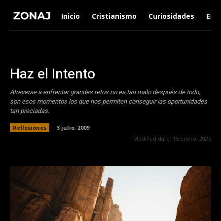
Inicio
Cristianismo
Curiosidades
Ent
Haz el Intento
Atreverse a enfrentar grandes retos no es tan malo después de todo,
son esos momentos los que nos permiten conseguir las oportunidades
tan preciadas.
Reflexiones
3 julio, 2009
Modified date:
15 enero, 2026