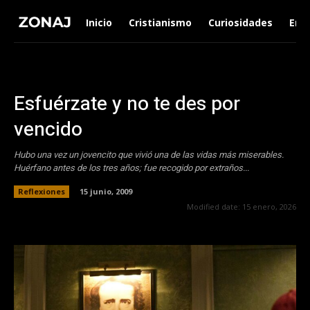
Inicio
Cristianismo
Curiosidades
Ent
Esfuérzate y no te des por
vencido
Hubo una vez un jovencito que vivió una de las vidas más miserables.
Huérfano antes de los tres años; fue recogido por extraños...
Reflexiones
15 junio, 2009
Modified date:
15 enero, 2026