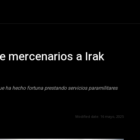
nismo
Curiosidades
Entretenimiento
Sociedad
Te
 mercenarios a Irak
e ha hecho fortuna prestando servicios paramilitares
Modified date:
16 mayo, 2025