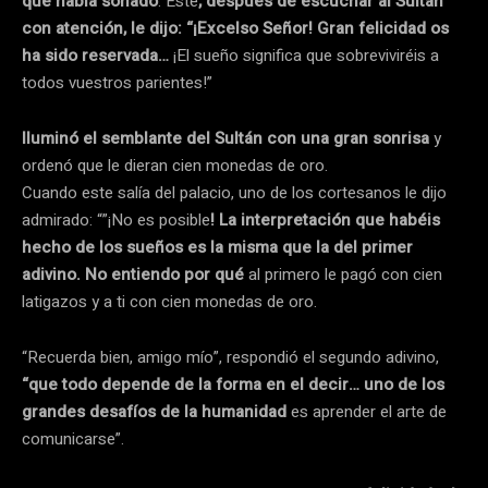
que había soñado
. Este
, después de escuchar al Sultán
con atención, le dijo: “¡Excelso Señor! Gran felicidad os
ha sido reservada…
¡El sueño significa que sobreviviréis a
todos vuestros parientes!”
Iluminó el semblante del Sultán con una gran sonrisa
y
ordenó que le dieran cien monedas de oro.
Cuando este salía del palacio, uno de los cortesanos le dijo
admirado: “”¡No es posible
! La interpretación que habéis
hecho de los sueños es la misma que la del primer
adivino. No entiendo por qué
al primero le pagó con cien
latigazos y a ti con cien monedas de oro.
“Recuerda bien, amigo mío”, respondió el segundo adivino,
“que todo depende de la forma en el decir… uno de los
grandes desafíos de la humanidad
es aprender el arte de
comunicarse”.