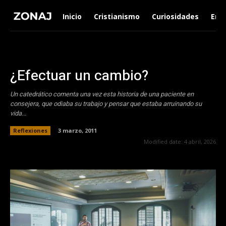
Inicio
Cristianismo
Curiosidades
Ent
¿Efectuar un cambio?
Un catedrático comenta una vez esta historia de una paciente en
consejer­a, que odiaba su trabajo y pensar que estaba arruinando su
vida...
Reflexiones
3 marzo, 2011
Modified date:
4 abril, 2026