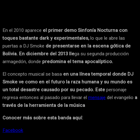
Facebook
Pinterest
WhatsApp
Linke
En el 2010 aparece
el primer demo Sinfonía Nocturna con
toques bastante dark y experimentales,
lo que le abre las
puertas a DJ Smoke
de presentarse en la escena gótica de
Bolivia. En diciembre del 2013 lle
ga su segunda producción
armagedón, donde
predomina el tema apocalíptico.
El concepto musical se basa
en una línea temporal donde DJ
Smoke ve como en el futuro la raza humana y su mundo es
un total desastre causado por su pecado. Este
personaje
regresa entonces al pasado para llevar el
mensaje
del evangelio
a
través de la herramienta de la música
Conocer más sobre esta banda aquí:
Facebook