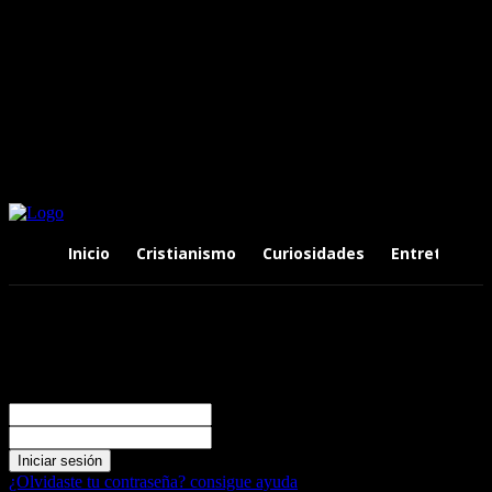
Inicio
Cristianismo
Curiosidades
Entretenimi
Registrarse
¡Bienvenido! Ingresa en tu cuenta
tu nombre de usuario
tu contraseña
¿Olvidaste tu contraseña? consigue ayuda