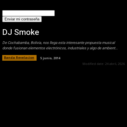
Recuperación de contraseña
Recupera tu contraseña
tu correo electrónico
Se te ha enviado una contraseña por correo electrónico.
DJ Smoke
De Cochabamba, Bolivia, nos llega esta interesante propuesta musical
donde fusionan elementos electrónicos, industriales y algo de ambient...
Banda Revelacion
5 junio, 2014
Modified date:
24 abril, 2026