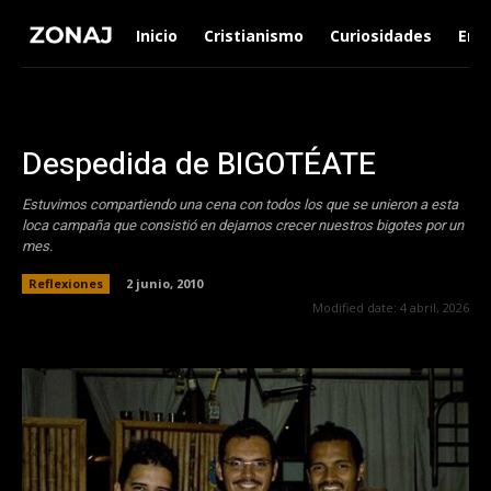
Inicio
Cristianismo
Curiosidades
Ent
Despedida de BIGOTÉATE
Estuvimos compartiendo una cena con todos los que se unieron a esta
loca campaña que consistió en dejarnos crecer nuestros bigotes por un
mes.
Reflexiones
2 junio, 2010
Modified date:
4 abril, 2026