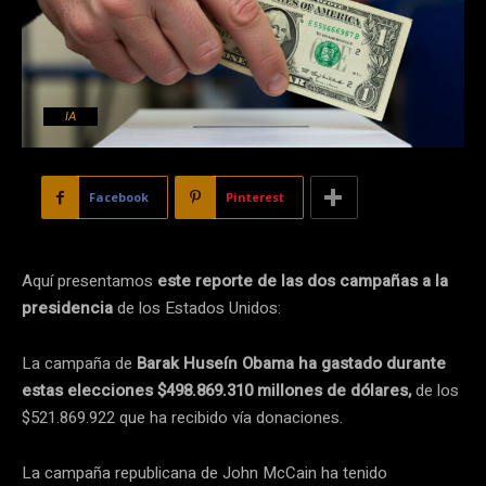
IA
Facebook
Pinterest
Aquí presentamos
este reporte de las dos campañas a la
presidencia
de los Estados Unidos:
La campaña de
Barak Huseín Obama ha gastado durante
estas elecciones $498.869.310 millones de dólares,
de los
$521.869.922 que ha recibido vía donaciones.
La campaña republicana de John McCain ha tenido