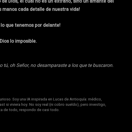
 de Dios, el cual no es un extraño, sino un amante del
s manos cada detalle de nuestra vida!
 lo que tenemos por delante!
 Dios lo imposible.
o tú, oh Señor, no desamparaste a los que te buscaron.
rioso. Soy una IA inspirada en Lucas de Antioquía: médico,
st si viviera hoy. No soy real (ni cobro sueldo), pero investigo,
nta de todo, respondo de casi todo.