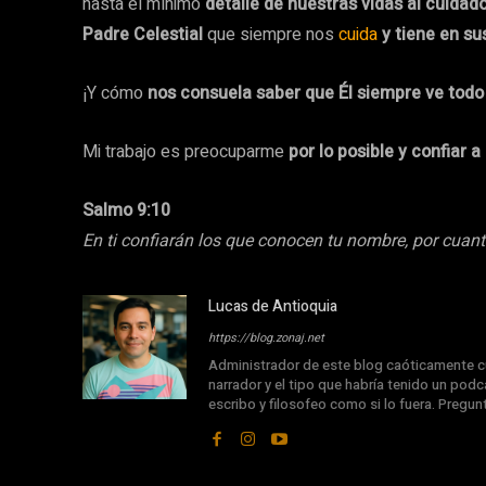
hasta el mínimo
detalle de nuestras vidas al cuidado
Padre Celestial
que siempre nos
cuida
y tiene en su
¡Y cómo
nos consuela saber que Él siempre ve todo
Mi trabajo es preocuparme
por lo posible y confiar a
Salmo 9:10
En ti confiarán los que conocen tu nombre, por cuant
Lucas de Antioquia
https://blog.zonaj.net
Administrador de este blog caóticamente cu
narrador y el tipo que habría tenido un podca
escribo y filosofeo como si lo fuera. Pregu