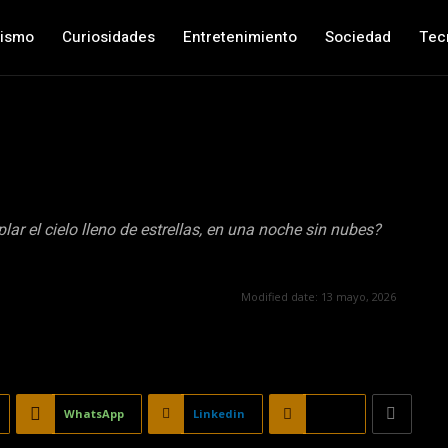
nismo
Curiosidades
Entretenimiento
Sociedad
Tec
ar el cielo lleno de estrellas, en una noche sin nubes?
Modified date:
13 mayo, 2026
WhatsApp
Linkedin
Email