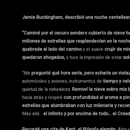
Jamie Buckingham, describió una noche centellea
“Caminé por el oscuro sendero cubierto de nieve 
millones de estrellas que resplandecían en la noche
quebrada al lado del camino
y el suave
crujir de mi
quedaron ahogados,
y tuve la impresión de estar
sol
“Me
pregunté qué hora sería, pero echarle un vistaz
automóviles y aviones, instrumentos de
tiempo y vel
quietud de la naturaleza.
Removí la nieve sobre mis 
hacia atrás y respiré
con profundidad el aroma a pin
estrellas que alumbraban con luz milenaria y recon
Más allá…
el infinito y por encima de todo… el Cread
Recordé una cita de Kant, el filósofo alemán.
Algo r