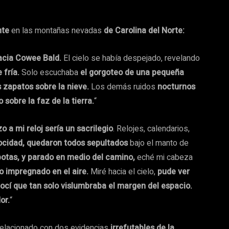
nte
en las montañas nevadas
de Carolina del Norte:
hacia Cowee Bald.
El cielo se había despejado, revelando
 fría.
Solo escuchaba
el gorgoteo de una pequeña
s zapatos sobre la nieve.
Los demás ruidos
nocturnos
o sobre la faz de la tierra.
“
o a mi reloj sería un sacrilegio
. Relojes, calendarios,
ocidad, quedaron todos sepultados
bajo el manto de
botas, y parado en medio del camino,
eché mi cabeza
o impregnado en el aire.
Miré hacia el cielo,
pude ver
ocí que tan solo vislumbraba el margen del espacio.
or.
“
elacionado con dos evidencias
irrefutables de la