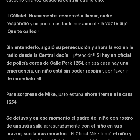
escucho una voz
desde la central que le dijo:
¡! Cállate!! Nuevamente, comenzó a llamar, nadie
respondió
y un poco más tarde nuevamente
la voz le dijo…
¡Que te calles!
!
Sin entenderlo, siguió su persecución y ahora la voz en la
radio desde la Central decía
… ¡Atención!!
Si hay un oficial
de policía cerca de Calle Park 1254,
en esa casa hay
una
emergencia, un niño está sin poder respirar,
por favor ir
de inmediato allí.
Para sorpresa de Mike,
justo estaba
ahora frente a la casa
1254.
Se detuvo y en ese momento el padre del niño con rostro
de angustia
salía apresuradamente
con el niño en sus
brazos, sus labios morados.
.. El Oficial Mike tomó
el niño y