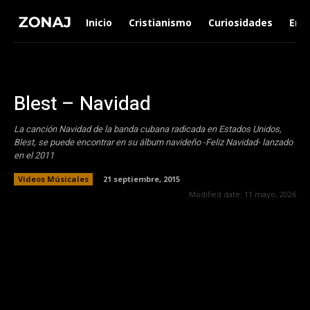
Inicio
Cristianismo
Curiosidades
Ent
Blest – Navidad
La canción Navidad de la banda cubana radicada en Estados Unidos,
Blest, se puede encontrar en su álbum navideño -Feliz Navidad- lanzado
en el 2011
Videos Músicales
21 septiembre, 2015
Modified date:
11 mayo, 2026