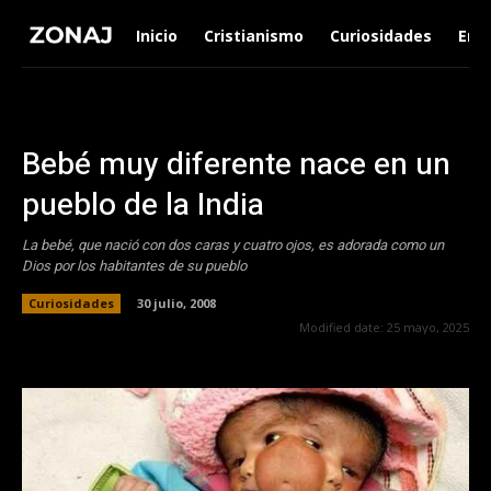
Inicio
Cristianismo
Curiosidades
Ent
Bebé muy diferente nace en un
pueblo de la India
La bebé, que nació con dos caras y cuatro ojos, es adorada como un
Dios por los habitantes de su pueblo
Curiosidades
30 julio, 2008
Modified date:
25 mayo, 2025