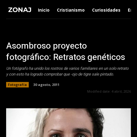
Inicio
Cristianismo
Curiosidades
Ent
Asombroso proyecto
fotográfico: Retratos genéticos
Un fotógrafo ha unido los rostros de varios familiares en un solo retrato
y con esto ha logrado comprobar que -ojo de tigre sale pintado.
Fotografía
30 agosto, 2011
Modified date:
4 abril, 2026