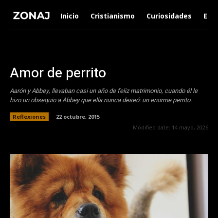
Inicio
Cristianismo
Curiosidades
Ent
Amor de perrito
Aarón y Abbey, llevaban casi un año de feliz matrimonio, cuando él le
hizo un obsequio a Abbey que ella nunca deseó: un enorme perrito.
Reflexiones
22 octubre, 2015
Modified date:
14 mayo, 2026