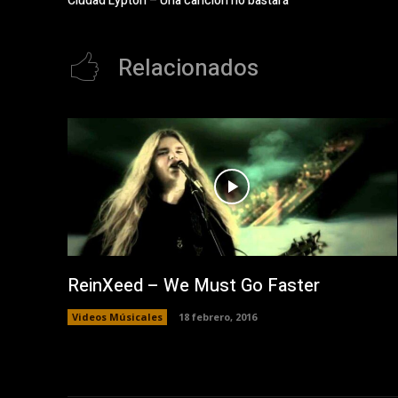
Ciudad Lypton – Una canción no bastará
Relacionados
ReinXeed – We Must Go Faster
Videos Músicales
18 febrero, 2016