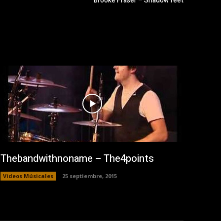
Brooke Fraser – Shadow feet
Thebandwithnoname – The4points
Videos Músicales
25 septiembre, 2015