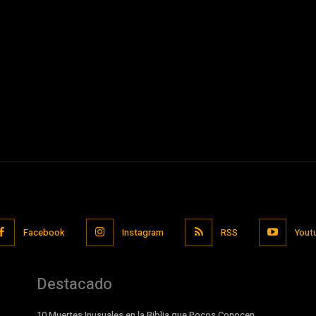
Facebook
Instagram
RSS
Yout
Destacado
10 Muertes Inusuales en la Biblia que Pocos Conocen