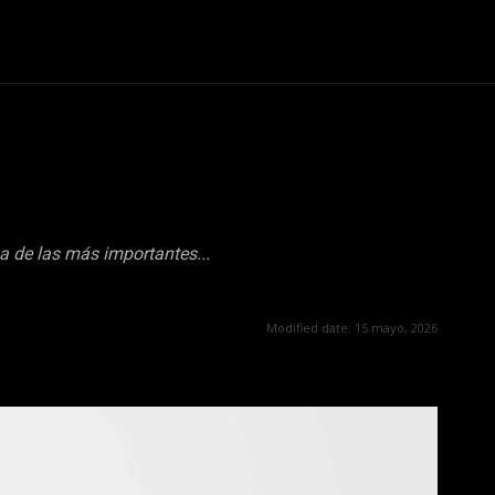
nismo
Curiosidades
Entretenimiento
Sociedad
Te
a de las más importantes...
Modified date:
15 mayo, 2026