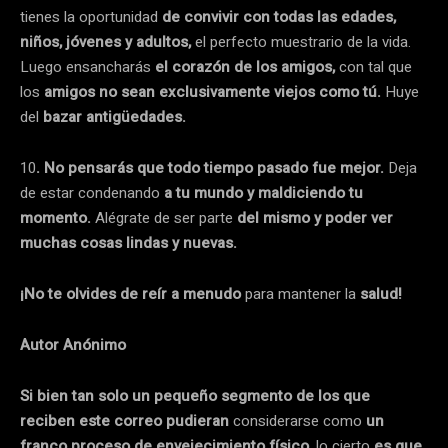
tienes la oportunidad
de convivir con todas las edades,
niños, jóvenes y adultos,
el perfecto muestrario de la vida.
Luego ensancharás
el corazón de los amigos,
con tal que
los
amigos no sean exclusivamente viejos como tú.
Huye
del
bazar antigüedades.
10
. No pensarás que todo tiempo pasado fue mejor.
Deja
de estar condenando
a tu mundo y maldiciendo tu
momento.
Alégrate de ser parte
del mismo y poder ver
muchas cosas lindas y nuevas.
¡No te olvides de reír a menudo
para mantener la
salud!
Autor Anónimo
Si bien tan solo un pequeño segmento de los que
reciben este correo pudieran
considerarse como
un
franco proceso de envejecimiento físico,
lo cierto
es que