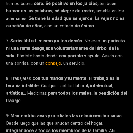
tiempo buena
cara. Sé positivo en los juicios,
ten buen
humor en las palabras, sé alegre de rostro,
amable en los
ademanes.
Se tiene la edad que se ejerce. La vejez no es
cuestión de años
, sino un estado
de ánimo.
7.
Serás útil a ti mismo y a los demás.
No eres
un parásito
ni una rama desgajada voluntariamente del árbol de la
vida.
Bástate hasta donde
sea posible y ayuda.
Ayuda con
una sonrisa, con un
consejo
, un servicio.
8. Trabajarás
con tus manos y tu mente.
El
trabajo es la
terapia infalible.
Cualquier actitud laboral
, intelectual,
artística.
.. Medicinas
para todos los males, la bendición del
trabajo.
9
.
Mantendrás vivas y cordiales las relaciones humanas.
Desde luego que las que anudan dentro del hogar,
integrándose a todos los miembros de la familia.
Ahí