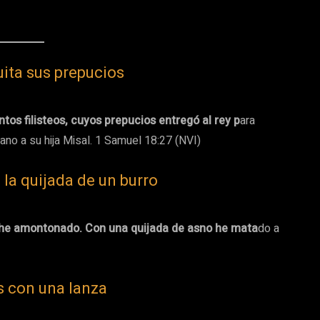
uita sus prepucios
tos filisteos, cuyos prepucios entregó al rey p
ara
mano a su hija Misal. 1 Samuel 18:27 (NVI)
la quijada de un burro
s he amontonado. Con una quijada de asno he mata
do a
s con una lanza