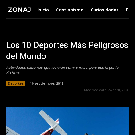
Inicio
Cristianismo
Curiosidades
Ent
Los 10 Deportes Más Peligrosos
del Mundo
Actividades extremas que te harán sufrir o morir, pero que la gente
disfruta.
Deportes
10 septiembre, 2012
Modified date:
24 abril, 2026