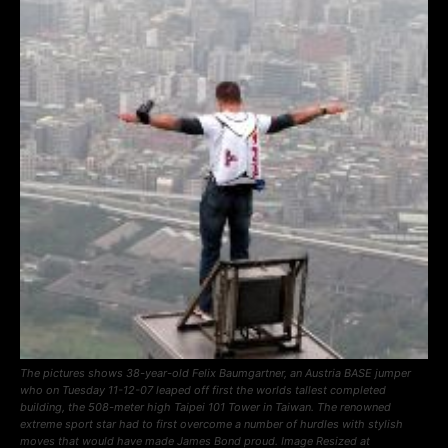
The pictures shows 38-year-old Felix Baumgartner, an Austria BASE jumper
who on Tuesday 11-12-07 leaped off first the worlds tallest completed
building, the 508-meter high Taipei 101 Tower in Taiwan. The renowned
extreme sport star had to first overcome a number of hurdles with stylish
moves that would have made James Bond proud. Image Resized at